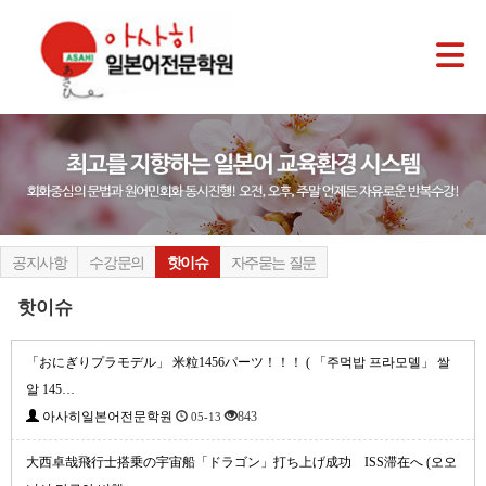
공지사항
수강문의
핫이슈
자주묻는 질문
핫이슈
「おにぎりプラモデル」 米粒1456パーツ！！！ ( 「주먹밥 프라모델」 쌀
알 145…
아사히일본어전문학원
843
05-13
大西卓哉飛行士搭乗の宇宙船「ドラゴン」打ち上げ成功 ISS滞在へ (오오