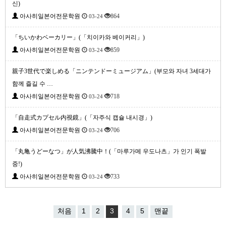
신)
아사히일본어전문학원
864
03-24
「ちいかわベーカリー」(「치이카와 베이커리」)
아사히일본어전문학원
859
03-24
親子3世代で楽しめる「ニンテンドーミュージアム」(부모와 자녀 3세대가
함께 즐길 수 …
아사히일본어전문학원
718
03-24
「自走式カプセル内視鏡」(「자주식 캡슐 내시경」)
아사히일본어전문학원
706
03-24
「丸亀うどーなつ」が人気沸騰中！(「마루가메 우도나츠」가 인기 폭발
중!)
아사히일본어전문학원
733
03-24
처음
1
2
3
4
5
맨끝