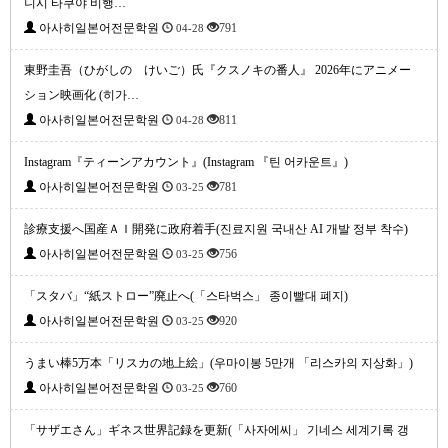
니시 타쿠야 비행…
아사히일본어전문학원
791
04-28
東野圭吾（ひがしの けいご）氏『クスノキの番人』 2026年にアニメー
ション映画化 (히가…
아사히일본어전문학원
811
04-28
Instagram『ティーンアカウント』(Instagram 『틴 어카운트』)
아사히일본어전문학원
781
03-25
診療支援へ国産ＡＩ開発に政府着手(진료지원 국내산 AI 개발 정부 착수)
아사히일본어전문학원
756
03-25
「スタバ」“紙ストロー”廃止へ(「스타벅스」 종이빨대 폐지)
아사히일본어전문학원
920
03-25
うまい棒5万本「リスカの地上絵」(우마이봉 5만개 「리스카의 지상화」)
아사히일본어전문학원
760
03-25
「サザエさん」ギネス世界記録を更新(「사자에씨」 기네스 세계기록 갱