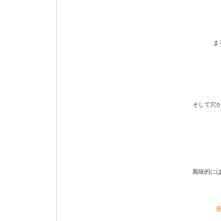
ま
そして穴
風味的に
풍