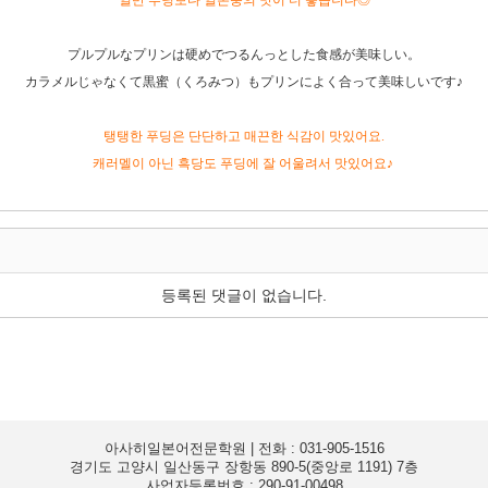
일반 푸딩보다 일본풍의 맛이 더 좋습니다◎
プルプルなプリンは硬めでつるんっとした食感が美味しい。
カラメルじゃなくて黒蜜（くろみつ）もプリンによく合って美味しいです♪
탱탱한 푸딩은 단단하고 매끈한 식감이 맛있어요.
캐러멜이 아닌 흑당도 푸딩에 잘 어울려서 맛있어요♪
등록된 댓글이 없습니다.
JLPT,JPT자격증반
아사히일본어전문학원 | 전화 : 031-905-1516
경기도 고양시 일산동구 장항동 890-5(중앙로 1191) 7층
사업자등록번호 : 290-91-00498