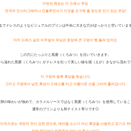
이번의 목표는 이 드레스 푸딩.
전국의 인스타그래머나 인플루언서가 이것을 요구해 올 정도로 인기 있는 푸딩!
るでドレスのようなビジュアルのプリンは中央に大きな穴がぽっかりと空いていま
마치 드레스 같은 비주얼의 푸딩은 중앙에 큰 구멍이 뻥 뚫려 있어요.
この穴にたっぷりと黒蜜（くろみつ）を注いでいきます。
から溢れた黒蜜（くろみつ）がドレスを伝って美しい線を描（えが）きながら流れて
이 구멍에 듬뿍 흑당을 붓습니다.
그리고 구멍에서 넘친 흑당이 드레스를 타고 아름다운 선을 그리며 흘러갑니다.
は卵の味わいが強めで、カラメルソースではなく黒蜜（くろみつ）を使用しているこ
通常のプリンよりも和テイスト寄りです◎
미적으로는 계란의 맛이 강한 편으로, 캐러멜 소스가 아닌 흑당을 사용하고 있기도 하