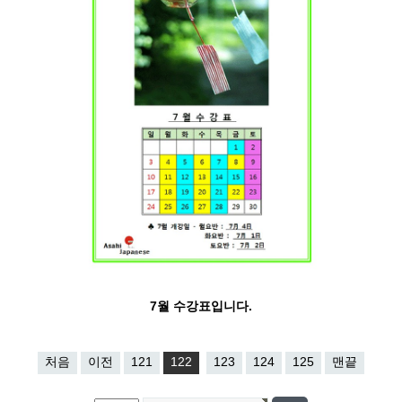
7월 수강표입니다.
처음
이전
121
122
123
124
125
맨끝